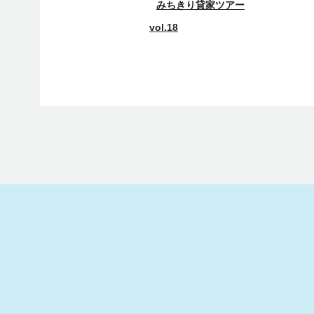
みちきり貸家ツアー
vol.18