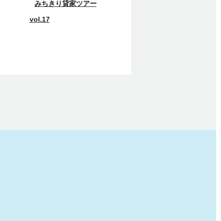
みちきり貸家ツアー
vol.17