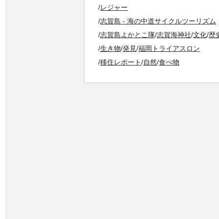
レジャー
志賀島 - 海の中道サイクルツーリズム
志賀島よかとこ隊
志賀海神社
文化
歴
生き物
発見
福岡トライアスロン
移住レポート
自然
食べ物